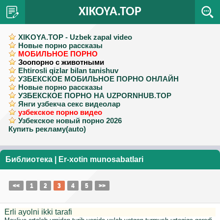
XIKOYA.TOP
XIKOYA.TOP - Uzbek zapal video
Новые порно рассказы
МОБИЛЬНОЕ ПОРНО
Зоопорно с животными
Ehtirosli qizlar bilan tanishuv
УЗБЕКСКОЕ МОБИЛЬНОЕ ПОРНО ОНЛАЙН
Новые порно рассказы
УЗБЕКСКОЕ ПОРНО НА UZPORNHUB.TOP
Янги узбекча секс видеолар
узбекское порно видео
Узбекское новый порно 2026
Купить рекламу(auto)
Библиотека
|
Er-xotin munosabatlari
<<
1
2
3
4
5
>>
Erli ayolni ikki tarafi