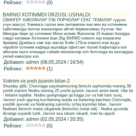
Рейтинг:
(0)
BARNO XOTINIMDI ORZUSI. USHALDI
СВИНГЕР ХИКОЯАЛАР УЗБ ПОРНОЛАР СЕКС ТЕМАЛАР гурухи
учун махсус Хаммага салом мен оиламизни яни мен ва хотинимни
хайотимизда болган вокеаларни айтиб бермокчиман Хуллас биз
6йилдан бери эр хотинмиз Мени исмим Жахонгир 33 ёшман бозорда
савдо киламан Хотинини ёши 26д BARNO комати зор кокрагини
4размер Думбаси хам зор чикган Бойи 175см комати юзи жуда
чиройли хотиним кафеда ишлайди офитсант болиб Кафеларга коп
айолани ишга олишади сабаби мехмонлар коп болсинда ва кизлардан
уялиб киматрок коп
Добавил:
admin
(08.05.2024 / 16:54)
Рейтинг:
(1)
Xotinim va yosh jiyanim bilan-2
Shunday qilib, Chorvoqga sayohatimizning birinchi oqshomida mening 39
yoshli xotinim Nodira mening 20 yoshli jiyanim Javoxir amini berdi. Ular bir
- birlarini topdilar: Nodira qoniqmagan qo’toqga zor va hali ham issiq,
Javoxir yosh qaynoq kuchlarning avjida va bularning barchasi Chorvoqda,
yoshlik quvvati va Nodiraning samimiy ochiq kiyimlari bilan. Javoxir
Nodirani ikkinchi marta sikganida (birinchisi minet edi) - Nodira ayvonda
divanga suyanib turdi, Javoxir esa rakam sikardi, men bu ajoyib
Добавил:
admin
(02.05.2024 / 20:35)
Рейтинг:
(0)