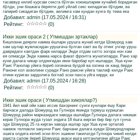
тасаввур килиб курсам сексга бўлган хоюишларим кучайиб борадиган
бўлди, уни бошкага беряпти деб уйлаб секс киладиган бўлдим, ва
гапириб сикадиган бўлдим, аелимга хам кундан кунга бу тема ека
Добавил:
admin
(17.05.2024 / 16:31)
Рейтинг:
(0)
Икки эшик ораси 2 ( Утмишдан эртаклар)
Кишлокни деярли хамма ёшлари урушга жунаб кетди Шомурод хам
хам шулар жумласидан урушгача булган хает ва бу отинг учгир уруш
давридаги хаетдан фарк киларди Энди отдам хатто зогора нон хам
ея олмасди Энди хамма нарса факат фронтга жунатиларди, Рано хар
куни далага чикар олдингидан икки баробар куп ишларди, Уша куни
Раис Ранолар уйига бориб озгинача бугдой ва озгина ок канд берди
Ранони хол ахволини суради Рано раисни уйига таклиф килди Раис
отини куриган зардолига боглаб эски пахса уйга кирди, ки
Добавил:
admin
(17.05.2024 / 16:28)
Рейтинг:
(0)
Икки эшик ораси ( Утмишдан хикоялар?)
1941 йил май ойи хаво иссик бахорнинг сунги кунлари ёшу Кари
барчаси далада Шомурод ва Гулнора якинда турмуш куришган
Шомурод район марказидаги завода ишлайди Гулнора далага чикиши
керак Гулнора жуда гузал эндига 18 ёшга еирган бир бир гул гунча
эди Шомурод 25 га кирган завода ишлар эди Уша куни эрталаб
чакмок телпакли закунчи Раис барчани далага кувди Шомуродларни
эшига олдига келиб эски ёгоч эшикни такилатди Гулнора чикиб келди
раисга салом бериб Шомурод акаси ишга кетганлигини айтди Раис