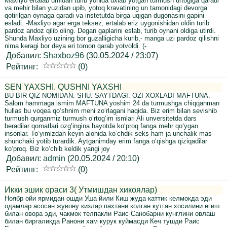
Maxliyo ertalab urnidan turib yonida uxlab yotgan turmush urtogiga qaradi
va mehir bilan yuzidan upib, yotoq kravatining un tamonidagi devorga
qotirilgan oynaga qaradi va instetutda birga uqigan dugonasini gapini
esladi. -Maxliyo agar erga teksez, ertalab eriz uygonishidan oldin turib
pardoz andoz qilib oling. Degan gaplarini eslab, turib oynani oldiga utirdi.
Shunda Maxliyo uzining bor guzalligicha kurib,- manga uzi pardoz qilishni
nima keragi bor deya eri tomon qarab yotvoldi. (-
Добавил:
Shaxboz96
(30.05.2024 / 23:07)
Рейтинг:
(0)
SEN YAXSHI. QUSHNI YAXSHI
BU BIR QIZ NOMIDAN. SHU. SAYTDAGI. OZI XOXLADI MAFTUNA.
Salom hammaga ismim MAFTUNA yoshim 24 da turmushga chiqqanman
hullas bu voqea qo‘shnim meni zo‘rlagani haqida. Biz erim bilan sevishib
turmush qurganmiz turmush o‘rtog‘im ismlari Ali unversitetda dars
beradilar qomatlari ozg‘ingina hayotda ko‘proq fanga mehr qo‘ygan
insonlar. To‘yimizdan keyin alohida ko‘chdik seks ham ja unchalik mas
shunchaki yotib turardik. Aytganimday erim fanga o‘qishga qiziqadilar
ko‘proq. Biz ko‘chib keldik yangi joy
Добавил:
admin
(20.05.2024 / 20:10)
Рейтинг:
(0)
Икки эшик ораси 3( Утмишдан хикоялар)
Ноябр ойи ярмидан ошди Уша йили Киш жуда каттик келмокда эди
одамлар асосан жувону кизлар пахтани колган кутган хосилини егиш
билан овора эди, чакмок телпакли Раис Санобарни кунглини овлаш
билан биргаликда Ранони хам курук куймасди Кеч тушди Раис