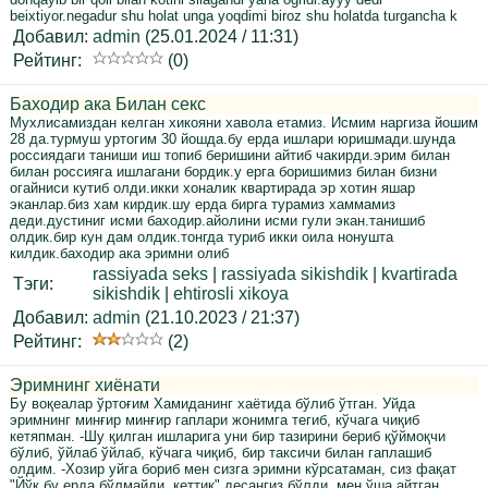
beixtiyor.negadur shu holat unga yoqdimi biroz shu holatda turgancha k
Добавил:
admin
(25.01.2024 / 11:31)
Рейтинг:
(0)
Баходир ака Билан секс
Mухлисамиздан келган хикояни хавола етамиз. Исмим наргиза йошим
28 да.турмуш уртогим 30 йошда.бу ерда ишлари юришмади.шунда
россиядаги таниши иш топиб беришини айтиб чакирди.эрим билан
билан россияга ишлагани бордик.у ерга боришимиз билан бизни
огайниси кутиб олди.икки хоналик квартирада эр хотин яшар
эканлар.биз хам кирдик.шу ерда бирга турамиз хаммамиз
деди.дустиниг исми баходир.айолини исми гули экан.танишиб
олдик.бир кун дам олдик.тонгда туриб икки оила нонушта
килдик.баходир ака эримни олиб
rassiyada seks
|
rassiyada sikishdik
|
kvartirada
Тэги:
sikishdik
|
ehtirosli xikoya
Добавил:
admin
(21.10.2023 / 21:37)
Рейтинг:
(2)
Эримнинг хиёнати
Бу воқеалар ўртоғим Хамиданинг хаётида бўлиб ўтган. Уйда
эримнинг минғир минғир гаплари жонимга тегиб, кўчага чиқиб
кетяпман. -Шу қилган ишларига уни бир тазирини бериб қўймоқчи
бўлиб, ўйлаб ўйлаб, кўчага чиқиб, бир таксичи билан гаплашиб
олдим. -Хозир уйга бориб мен сизга эримни кўрсатаман, сиз фақат
"Йўқ бу ерда бўлмайди, кеттик" десангиз бўлди, мен ўша айтган