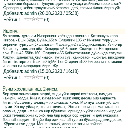
пулингизни бераман. -Тушунмадим нега унақа дейишим керак экан?
Юраверинг, кейин тушунтириб бераман деб, тасичи билан бирга уйг
Добавил:
admin
(20.08.2023 / 05:38)
Рейтинг:
(0)
Ишонч.
Бу хикоям дугонам Нигоранинг хаётидан олинган. Қатнашувчилар.
Нигора - Ёши 39да, Бўйи-165см Оғирлиги 105 кг Иккинчи турмуши.
Биринчи турмуши ўхшамаган. Фарзанди-2 та Содиқжондан. Ўзи оғир
босиқ, хушмомила аёл. Хозирда уй бекаси. Содиқжон- Нигоранинг
эри. Ёши-42 Бўйи-160. Оғирлиги-65 Қайнотасининг дўконида сотувчи.
Хақгўй, диёнатли, билимдон, тўғри сўз, қайнотаси ишонган, виждонли
йигит. Ботиржон- Ёши- 50 Бўйи 175 Оғирлиги100 Нигоранинг отасини
ишонган кишиларидан бири. Жу
Добавил:
admin
(15.08.2023 / 16:18)
Рейтинг:
(0)
Ўзим хохлаган иш. 2-қисм.
Бир куни хаммомдан чиқиб, энди уйга кириб кетётсам, кимдир
чақириб қолди. Ким у, кираверинг эшик очиқ десам бир барваста
йигит: -Ассалому алайкум яхшимисиз хола, Махмуд акани уйлари
шуми -Ха шу уйлари, келинг хизмат, -Эски телевизор, магнитафон
оламиз, деди. -Ман: ха бор кўрингчи юринг,деб уйга бошлаб кирдим.
Эски телевизорни кўриб, яна бир нарса бор кўрингчи деб ичкарига
бошлаб кирдим. -Видйо бор эди ишлаб турган бўлаверадими,десам,
-Кўрсатингчи деди. Ман энгашиб, диванни тагини пайпас