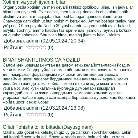
Xotinim va yosh jiyanim bilan
O'tgan yozda xotinim va men deyarli ta'tilsiz qoldik-pul bilan, ish jadvallari
bilan ham qiyin edi. Oxir-oqibat, men so'nggi daqiqada chiptalarni sotib
olishim va xotinim haqiqatan ham xohlamagan qarindoshlarim bilan
Charvoqga dam olish uchun borishim kerak edi. Ammo boshqa tanlov ham
yo'q edi. O'sha paytda Nodira 39 yoshda edi. U qora sochli ayol, baland
bo’ylik, sochniy, ammo haddan tashqari emas, jismoniy, ayniqsa ko'krak
va dumba sohasida. Shu bilan birga, mening jiyanim keldi - yigirm
Добавил:
admin
(02.05.2024 / 20:34)
Рейтинг:
(0)
BINAFSHANI ILTIMOSIGA YOZILDI
Салом мен бошимдан утган ва давом етиб келайотганларни йоздим
мени исмим Сардор уйланганман айолимни исми шохиста мен шохи
деп чакираман фарзандимиз йук шохи Билан мен йог завода
ишлаймиз шохи лабарат йордамчиси мен начальник ахрана булип
ишлайман завода хама жойда камера шохини кади комати уртача
узига мос амо кути катагина йурганда думбалари кимирлап
харкандай еркакни жини киларда мен камерада хамани кузатип
утираман лабараторяда хам камера бор айолар душида хам бор хама
жойда шохи секис борас
Добавил:
admin
(12.03.2024 / 23:08)
Рейтинг:
(0)
Oilali Fohisha to'liq bittada (Dayusginam)
Malika juda gòzal va kelishgan qiz uyiga xar kuni sovchilar keladi. Lekin
uni kongli Shoxruxda edi. Shoxrux sodda oddiy bola edi shu un xam