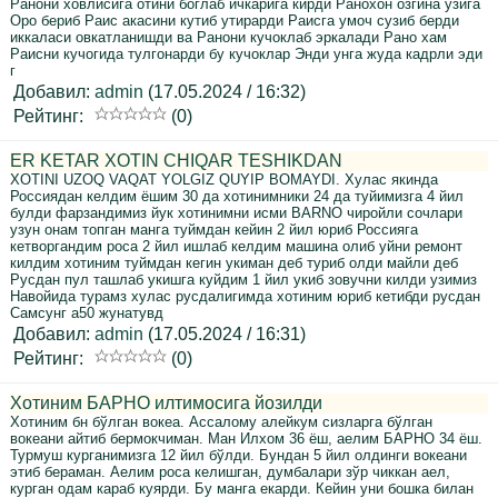
Ранони ховлисига отини боглаб ичкарига кирди Ранохон озгина узига
Оро бериб Раис акасини кутиб утирарди Раисга умоч сузиб берди
иккаласи овкатланишди ва Ранони кучоклаб эркалади Рано хам
Раисни кучогида тулгонарди бу кучоклар Энди унга жуда кадрли эди
г
Добавил:
admin
(17.05.2024 / 16:32)
Рейтинг:
(0)
ER KETAR XOTIN CHIQAR TESHIKDAN
XOTINI UZOQ VAQAT YOLGIZ QUYIP BOMAYDI. Хулас якинда
Россиядан келдим ёшим 30 да хотинимники 24 да туйимизга 4 йил
булди фарзандимиз йук хотинимни исми BARNO чиройли сочлари
узун онам топган манга туймдан кейин 2 йил юриб Россияга
кетворгандим роса 2 йил ишлаб келдим машина олиб уйни ремонт
килдим хотиним туймдан кегин укиман деб туриб олди майли деб
Русдан пул ташлаб укишга куйдим 1 йил укиб зовучни килди узимиз
Навойида турамз хулас русдалигимда хотиним юриб кетибди русдан
Самсунг а50 жунатувд
Добавил:
admin
(17.05.2024 / 16:31)
Рейтинг:
(0)
Хотиним БАРНО илтимосига йозилди
Хотиним бн бўлган вокеа. Ассалому алейкум сизларга бўлган
вокеани айтиб бермокчиман. Ман Илхом 36 ёш, аелим БАРНО 34 ёш.
Турмуш курганимизга 12 йил бўлди. Бундан 5 йил олдинги вокеани
этиб бераман. Аелим роса келишган, думбалари зўр чиккан аел,
курган одам караб куярди. Бу манга екарди. Кейин уни бошка билан