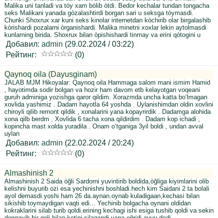
Malika uni tanladi va tòy xam bòlib òtdi. Bedor kechalar tundan tongacha
seks Malikani yanada gòzalashtirdi borgan sari u seksga tòymasdi.
Chunki Shoxrux xar kuni seks kinolar internetdan kòchirib olar birgalashib
kòrishardi pozalarni òrganishardi. Malika minetni xoxlar lekin aytolmasdi
kunlarning birida. Shoxrux bilan òpishishardi tinmay va erini qòtogini u
Добавил:
admin
(29.02.2024 / 03:22)
Рейтинг:
(0)
Qaynoq oila (Dayusginam)
JALAB MJM Hikoyalar: Qaynoq oila Hammaga salom mani ismim Hamid
, hayotimda sodir bolgan va hozir ham davom etb kelayotgan voqeani
guruh adminiga yozishga qaror qildim. Xorazmda uncha katta boʻlmagan
xovlida yashimiz . Dadam hayotla 64 yoshda . Uylanishimdan oldin xovlini
chiroyli qilib remont qildik , xonalarini yana kopayrirdik . Dadamga alohida
xona qilb berdm . Xovlida 6 tacha xona qildirdim . Dadam kop ichadi ,
kopincha mast xolda yuradila . Onam oʻtganiga 3yil boldi , undan avval
uylan
Добавил:
admin
(22.02.2024 / 20:24)
Рейтинг:
(0)
Almashinish 2
Almashinish 2 Saida òğli Sardorni yuvintirib boldida,òğliga kiyimlarini olib
kelishni buyurib ozi esa yechinishni boshladi.hech kim Saidani 2 ta bolali
ayol demasdi.yoshi ham 26 da.aynan.oynab kuladigaan,kechasi bilan
sikishib toymaydigan vaqti edi... Yechinib bolgacha oynani oldidan
kokraklarini silab turib qoldi.erining kechagi ishi esiga tushib qoldi va sekin
donqayib bir qoli bilan kotini silagandi yana oğridi.ayyy dedi