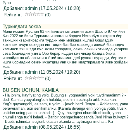
Гулн
Добавил:
admin
(17.05.2024 / 16:28)
Рейтинг:
(0)
Туркиядаги вокеа
Мани исмим Руслан 93 чи йилман хотинимни исми Шахло 97 чи йил
биз 2022 чи йили Туркияга ишлагани бордик Истанбул шахрига бир
танишни кваритирасига турдик мен мойкада ишлай бошладим
хотиним тикув сехидан иш топди биз бир маромда ишлай бошладик
хаммаси яхши эди пул яхши топардик, секин секин хотинмда узгариш
сеза бошладим узига Оро берар ишдан кеч чикар базида бирга
ишлайдиган аёларникига ётиб коламан деб рухсат сурарди, бир куни
ишга бормадим секин кузатдим уни бизни квартирамизга якин жойдан
маш
Добавил:
admin
(11.05.2024 / 19:20)
Рейтинг:
(0)
BU SEN UCHUN. KAMILA
- Ha jonim, kayfiyating yo'q. Bugungisi yoqmadimi yoki tuydirmadimmi? -
dedi Kamila yapyalang'och holatda, sochini sochiqda artib kelarkan. -
Yog'e quysangchi, azizam, tuydim. - javob berdi Jenya. - Xohlasang, yana
beraveraman, axir senikimanku. (Kamila divanga erini yoniga yotib, trusik
ustidan uning pastini ushladi. ) - Quy, hozirgina chumilib chiqdik, yana
chumilishga tug'ri keladi. - Baribir boshqacharoqsanda Jen! Nima bulyapti?
- Bupti, ichimdan sug'urib olasan ekanda a, aytmagunimcha... Ka
Добавил:
admin
(08.05.2024 / 16:55)