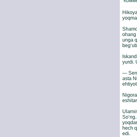
Комм
Hikoya
yoqma
Shamol
ohang 
unga q
beg‘ub
Iskanda
yurdi. 
— Sen.
asta N
ehtiyot
Nigora
eshitar
Ularnin
So‘ng..
yoqdan
hech q
edi.