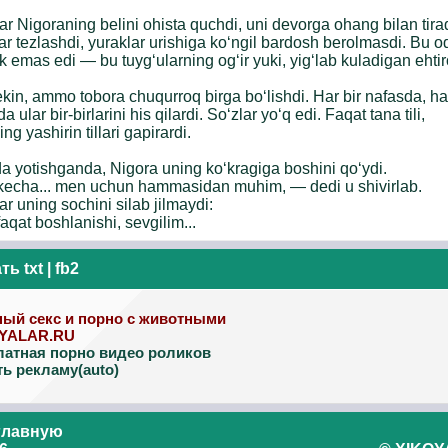
ar Nigoraning belini ohista quchdi, uni devorga ohang bilan tirad
ar tezlashdi, yuraklar urishiga ko‘ngil bardosh berolmasdi. Bu o
k emas edi — bu tuyg‘ularning og‘ir yuki, yig‘lab kuladigan ehtir
ekin, ammo tobora chuqurroq birga bo‘lishdi. Har bir nafasda, har
 ular bir-birlarini his qilardi. So‘zlar yo‘q edi. Faqat tana tili,
ng yashirin tillari gapirardi.
a yotishganda, Nigora uning ko‘kragiga boshini qo‘ydi.
echa... men uchun hammasidan muhim, — dedi u shivirlab.
ar uning sochini silab jilmaydi:
aqat boshlanishi, sevgilim...
ать
txt
|
fb2
ный секс и порно с животными
YALAR.RU
латная порно видео роликов
ть рекламу(auto)
главную