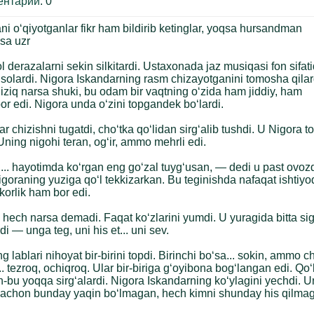
ентарии
:
0
ni oʻqiyotganlar fikr ham bildirib ketinglar, yoqsa hursandman
sa uzr
 derazalarni sekin silkitardi. Ustaxonada jaz musiqasi fon sifat
solardi. Nigora Iskandarning rasm chizayotganini tomosha qila
iziq narsa shuki, bu odam bir vaqtning o‘zida ham jiddiy, ham
or edi. Nigora unda o‘zini topgandek bo‘lardi.
r chizishni tugatdi, cho‘tka qo‘lidan sirg‘alib tushdi. U Nigora 
Uning nigohi teran, og‘ir, ammo mehrli edi.
.. hayotimda ko‘rgan eng go‘zal tuyg‘usan, — dedi u past ovoz
igoraning yuziga qo‘l tekkizarkan. Bu teginishda nafaqat ishtiyoq
korlik ham bor edi.
 hech narsa demadi. Faqat ko‘zlarini yumdi. U yuragida bitta si
di — unga teg, uni his et... uni sev.
g lablari nihoyat bir-birini topdi. Birinchi bo‘sa... sokin, ammo c
. tezroq, ochiqroq. Ular bir-biriga g‘oyibona bog‘langan edi. Qo‘l
-bu yoqqa sirg‘alardi. Nigora Iskandarning ko‘ylagini yechdi. 
achon bunday yaqin bo‘lmagan, hech kimni shunday his qilma