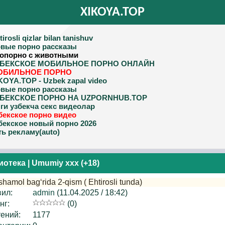
XIKOYA.TOP
tirosli qizlar bilan tanishuv
вые порно рассказы
опорно с животными
ЗБЕКСКОЕ МОБИЛЬНОЕ ПОРНО ОНЛАЙН
ОБИЛЬНОЕ ПОРНО
KOYA.TOP - Uzbek zapal video
вые порно рассказы
ЗБЕКСКОЕ ПОРНО НА UZPORNHUB.TOP
ги узбекча секс видеолар
бекское порно видео
бекское новый порно 2026
ть рекламу(auto)
иотека
|
Umumiy xxx (+18)
shamol bagʻrida 2-qism ( Ehtirosli tunda)
ил:
admin
(11.04.2025 / 18:42)
нг:
(0)
ений:
1177