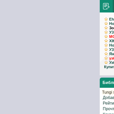
Eh
Но
Зо
У
М
XI
Но
У
Ян
уз
Уз
Купи
Библ
Tungi 
Добав
Рейти
Прочт