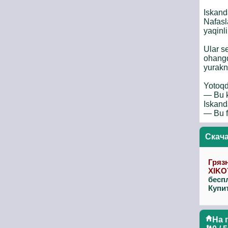
Iskand
Nafasl
yaqinli
Ular s
ohangda
yurakni
Yotoqd
— Bu k
Iskand
— Bu f
Скач
Гряз
XIKO
бесп
Купи
На 