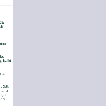
ida
rdi —
tomon
da,
, balki
gnalni
huqur.
lar u
Unga
gan