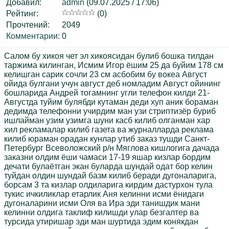
Добавил:
admin
(09.07.2025 / 17:06)
Рейтинг:
(0)
Прочтений:
2049
Комментарии
:
0
Салом бу хикоя чет эл хикоясидан булиб бошка тилдан
таржима килинган, Исмим Игор ёшим 25 да буйим 178 см
келишган сарик сочли 23 см асбобим бу вокеа Август
ойида булгани учун август деб номладим Август ойининг
бошларида Андрей тогамнинг угли телефон килди 21-
Августда туйим булябди кутаман деди хуп аник бораман
дедимда телефонни учирдим ман узи стриптизёр буриб
ишлайман узим узимга шуни касб килиб олганман хар
хил рекламалар килиб газета ва журналларда реклама
килиб юраман орадан кунлар утиб заказ тушди Санкт-
Петербург Всеволожский р/н Мяглова кишлогига дачада
заказни олдим ёши чамаси 17-19 яшар кизлар бордим
дечати булаётган экан буларда шундай одат бор келин
туйдан олдин шундай базм килиб беради дугоналарига,
борсам 3 та кизлар олдиларига кирдим дастурхон тула
тукис ичкиликлар етарлик Аня келинни исми ёнидаги
дугоналарини исми Оля ва Ира эди танишдик мани
келинни олдига таклиф килишди улар безгалтер ва
турсида утиришар эди ман шуртида эдим конякдан