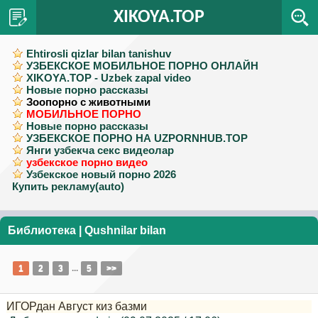
XIKOYA.TOP
Ehtirosli qizlar bilan tanishuv
УЗБЕКСКОЕ МОБИЛЬНОЕ ПОРНО ОНЛАЙН
XIKOYA.TOP - Uzbek zapal video
Новые порно рассказы
Зоопорно с животными
МОБИЛЬНОЕ ПОРНО
Новые порно рассказы
УЗБЕКСКОЕ ПОРНО НА UZPORNHUB.TOP
Янги узбекча секс видеолар
узбекское порно видео
Узбекское новый порно 2026
Купить рекламу(auto)
Библиотека
|
Qushnilar bilan
1
2
3
...
5
>>
ИГОРдан Август киз базми