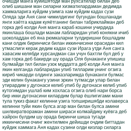
очишди манга куйишятоди ман рухсатилар билан деб
олиб шишани ман силарни хизматилардаман дедимда
хаммаларига куйдим узимга хам куйдим кадах сузи
Оляда эди Аня сани чимилдигинг бугундан бошланади
янги хаётга кадам куяётганинг билан табриклайман деб
горка деб колди Аня манга караб кошини учирдида
якинлаша бошлади манам лабларидан упиб конякни ичиб
шоколаддан еб яна рюмкаларни тулдиришни бошладим
кани олдик биринчиси билан иккинчисини орасидан кил
утмаслиги керак дедим кадах сузи Ирага утди Аня санга
хавасим келябди хурсандман сан учун бахтли бул деб у
хам горка деб бакирди шу орада Оля бунаканги упишиш
булмайди тил билан узок муддатга деб колди Аня манга
якин келганда лабларидан упиб тилларим унинг огзига
кириб чикарди олдинги заказларимда бунаканги булмас
эди келин бунакангу узини эркин тутмасди улар билан
утирардим у дугонаси келиб упиб бу дугонаси келиб упиб
кутогимдан ушлаб ким хохласа огзига олиб нари борса
бир икки дугонасини килардим булар ёшлигигами мани
тула тукиз факат келинни узига топширишябди колаверса
келинни туйи якин булса агар ман билан булса амини
шилвиратвораман амини шираси колмайдику куёвга деб
хайрон булдим шу орада биринчи шиша тугади
иккинчисини очинг жентилмен дейишди очдим биттадан
куйдик хаммага Аня кадах сузини олди кизлар силарга